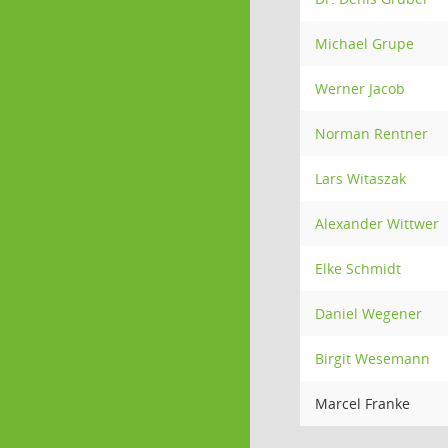
Michael Grupe
Werner Jacob
Norman Rentner
Lars Witaszak
Alexander Wittwer
Elke Schmidt
Daniel Wegener
Birgit Wesemann
Marcel Franke