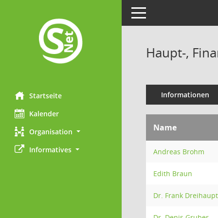
Toggle navigation
Haupt-, Fin
Informationen
Startseite
Kalender
Name
Organisation
Informatives
Andreas Brohm
Edith Braun
Dr. Frank Dreihaupt
Dr. Denis Gruber