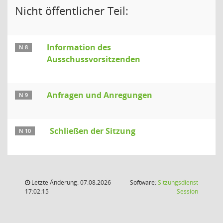
Nicht öffentlicher Teil:
Information des
N 8
Ausschussvorsitzenden
Anfragen und Anregungen
N 9
Schließen der Sitzung
N 10
Letzte Änderung: 07.08.2026
Software:
Sitzungsdienst
(Wird in
17:02:15
Session