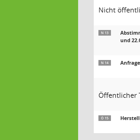
Nicht öffentli
Abstimm
N 13
und 22.
Anfrage
N 14
Öffentlicher T
Herstel
Ö 15