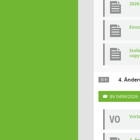
2026
Eins
Stel
copy
4. Änder
Ö 9
BV 0499/2026
VO
Vorl
4. Ä