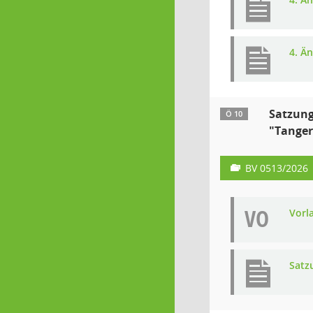
4. Ä
Satzung
Ö 10
"Tanger
BV 0513/2026
VO
Vorl
Satz