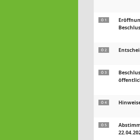
Eröffnun
Ö 1
Beschlu
Entsche
Ö 2
Beschlus
Ö 3
öffentli
Hinweis
Ö 4
Abstimmu
Ö 5
22.04.20