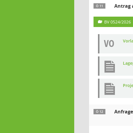
Antrag
Ö 11
BV 0524/2026
VO
Vorl
Lage
Proj
Anfrage
Ö 12