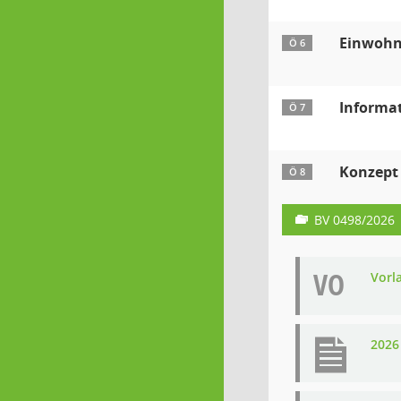
Einwohn
Ö 6
Informat
Ö 7
Konzept 
Ö 8
BV 0498/2026
VO
Vorl
2026