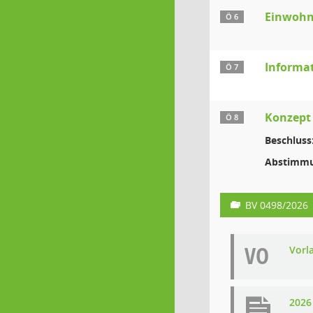
Einwohn
Ö 6
Informat
Ö 7
Konzept 
Ö 8
Beschluss
Abstimmu
BV 0498/2026
VO
Vorl
2026