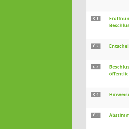
Eröffnun
Ö 1
Beschlu
Entsche
Ö 2
Beschlus
Ö 3
öffentli
Hinweis
Ö 4
Abstimmu
Ö 5