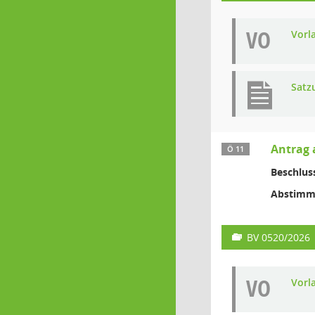
VO
Vorl
Satz
Antrag 
Ö 11
Beschlus
Abstimm
BV 0520/2026
VO
Vorl