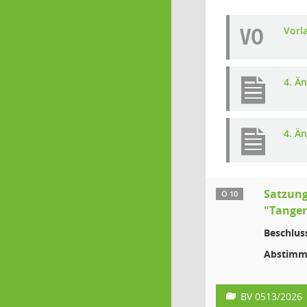
VO
Vorl
4. Ä
4. Ä
Satzung
Ö 10
"Tanger
Beschlus
Abstimm
BV 0513/2026