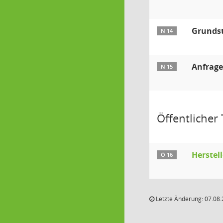
Grundst
N 14
Anfrage
N 15
Öffentlicher T
Herstel
Ö 16
Letzte Änderung: 07.08.