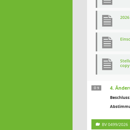
2026
Eins
Stel
copy
4. Änder
Ö 9
Beschluss
Abstimmu
BV 0499/2026