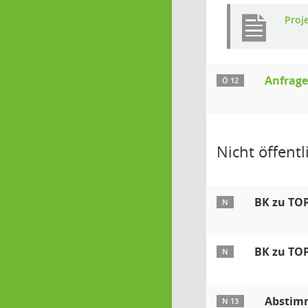
Proj
Anfrage
Ö 12
Nicht öffentli
BK zu TOP
N
BK zu TO
N
Abstimm
N 13