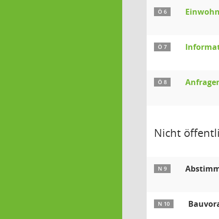
Einwohn
Ö 6
Informat
Ö 7
Anfrage
Ö 8
Nicht öffentli
Abstimmu
N 9
Bauvora
N 10