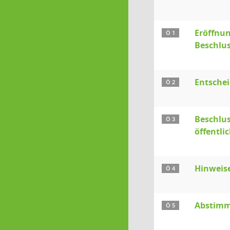
Eröffnun
Ö 1
Beschlu
Entsche
Ö 2
Beschlus
Ö 3
öffentli
Hinweis
Ö 4
Abstimmu
Ö 5