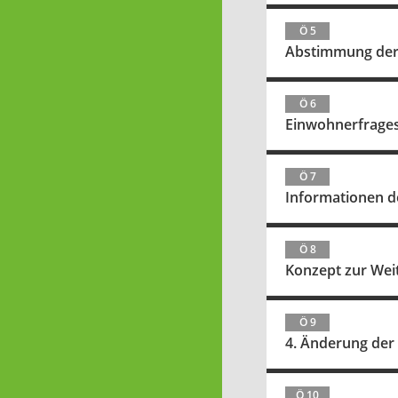
Ö 5
Abstimmung der ö
Ö 6
Einwohnerfrage
Ö 7
Informationen d
Ö 8
Konzept zur Wei
Ö 9
4. Änderung der
Ö 10