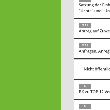
Satzung der Ein
"Uchte" und "Un
Ö 11
Antrag auf Zuwe
Ö 12
Anfragen, Anreg
Nicht öffentlic
N
BK zu TOP 12 Ve
N