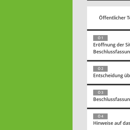
Öffentlicher Te
Ö 1
Eröffnung der S
Beschlussfassu
Ö 2
Entscheidung üb
Ö 3
Beschlussfassung
Ö 4
Hinweise auf da