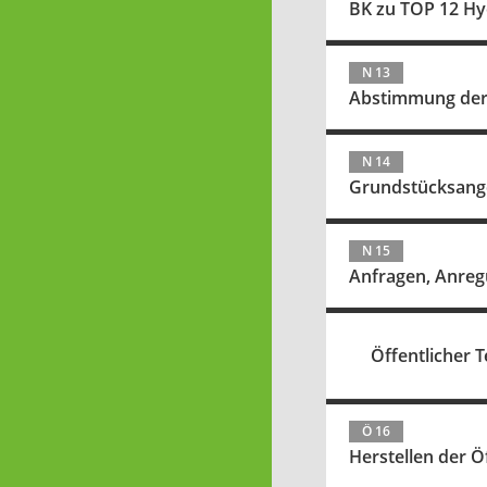
BK zu TOP 12 H
N 13
Abstimmung der n
N 14
Grundstücksang
N 15
Anfragen, Anreg
Öffentlicher Te
Ö 16
Herstellen der Ö