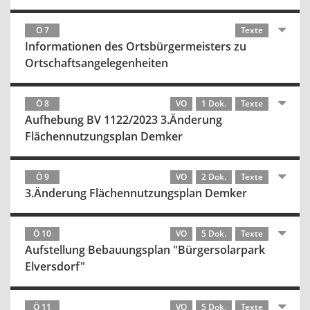
Ö 7
Texte
Informationen des Ortsbürgermeisters zu
Ortschaftsangelegenheiten
Ö 8
VO
1 Dok.
Texte
Aufhebung BV 1122/2023 3.Änderung
Flächennutzungsplan Demker
Ö 9
VO
2 Dok.
Texte
3.Änderung Flächennutzungsplan Demker
Ö 10
VO
5 Dok.
Texte
Aufstellung Bebauungsplan "Bürgersolarpark
Elversdorf"
Ö 11
VO
5 Dok.
Texte