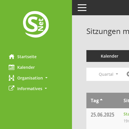
Toggle navigation
Sitzungen mi
Kalender
Startseite
Kalender
Quartal
Organisation
Informatives
Tag
Si
25.06.2025
St
19: