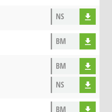
NS
BM
BM
NS
BM