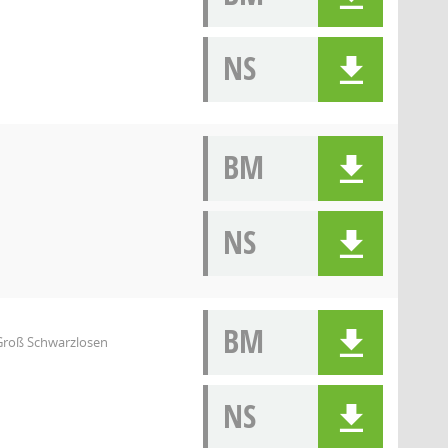
NS
BM
NS
BM
Groß Schwarzlosen
NS