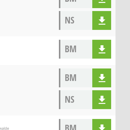
NS
BM
BM
NS
BM
walde