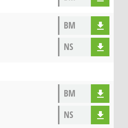
BM
NS
BM
NS