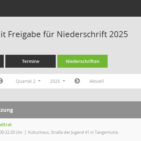
t Freigabe für Niederschrift 2025
Termine
Niederschriften
Quartal 2
2025
Aktuell
tzung
adtrat
00-22:20 Uhr
Kulturhaus, Straße der Jugend 41 in Tangerhütte