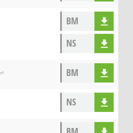
BM
NS
BM
orf
NS
BM