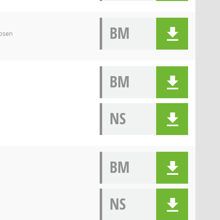
BM
losen
BM
NS
BM
NS