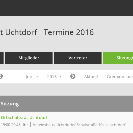
at Uchtdorf - Termine 2016
Mitglieder
Vertreter
Sitzung
Juni
2016
Aktuell
Gremium au
Sitzung
Ortschaftsrat Uchtdorf
19:00-20:45 Uhr
Vereinshaus, Uchtdorfer Schulstraße 10a in Uchtdorf