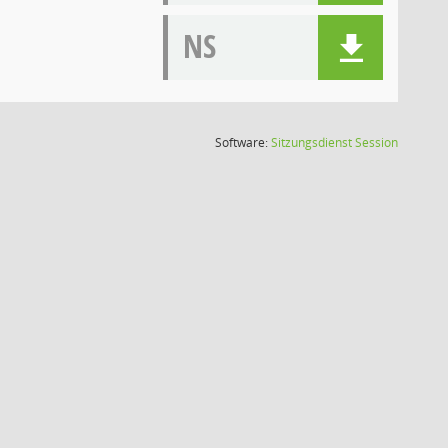
NS
(Wird in
Software:
Sitzungsdienst
Session