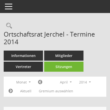
Toggle navigation
Rechercheauswahl
Ortschaftsrat Jerchel - Termine
2014
Informationen
Mitglieder
Vertreter
Sitzungen
Monat
April
2014
Aktuell
Gremium auswählen