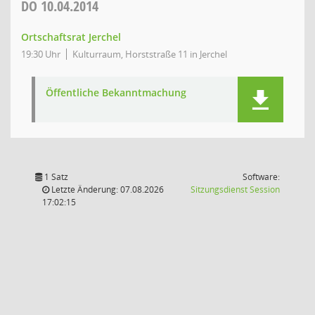
DO
10.04.2014
Ortschaftsrat Jerchel
19:30 Uhr
Kulturraum, Horststraße 11 in Jerchel
Öffentliche Bekanntmachung
1 Satz
Software:
(Wird in
Letzte Änderung: 07.08.2026
Sitzungsdienst
Session
17:02:15