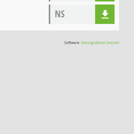
NS
(Wird in
Software:
Sitzungsdienst
Session