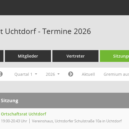
at Uchtdorf - Termine 2026
Mitglieder
Vertreter
Sitzung
Quartal 1
2026
Aktuell
Gremium au
Sitzung
Ortschaftsrat Uchtdorf
19:00-20:43 Uhr
Vereinshaus, Uchtdorfer Schulstraße 10a in Uchtdorf