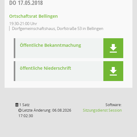
DO
17.05.2018
Ortschaftsrat Bellingen
19:30-21:00 Uhr
Dorfgemeinschaftshaus, Dorfstraße 53 in Bellingen
Öffentliche Bekanntmachung
öffentliche Niederschrift
1 Satz
Software:
(Wird in
Letzte Änderung: 06.08.2026
Sitzungsdienst
Session
17:02:30