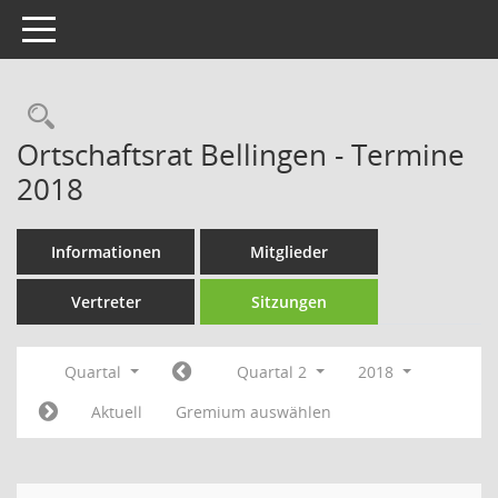
Toggle navigation
Rechercheauswahl
Ortschaftsrat Bellingen - Termine
2018
Informationen
Mitglieder
Vertreter
Sitzungen
Quartal
Quartal 2
2018
Aktuell
Gremium auswählen