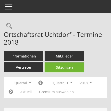
Toggle navigation
Rechercheauswahl
Ortschaftsrat Uchtdorf - Termine
2018
Informationen
Mitglieder
Vertreter
Sitzungen
Quartal
Quartal 1
2018
Aktuell
Gremium auswählen