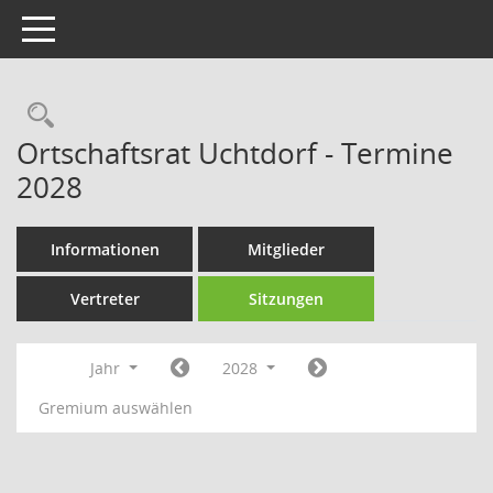
Toggle navigation
Rechercheauswahl
Ortschaftsrat Uchtdorf - Termine
2028
Informationen
Mitglieder
Vertreter
Sitzungen
Jahr
2028
Gremium auswählen