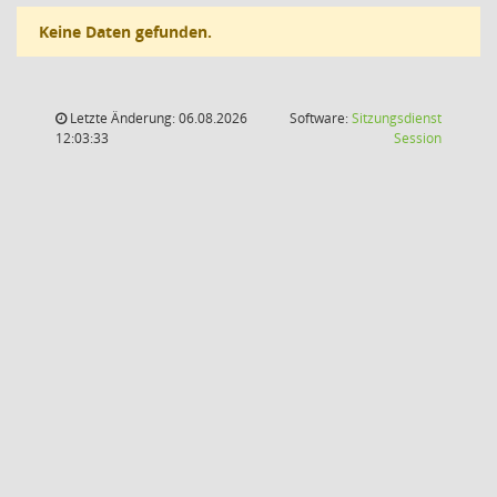
Keine Daten gefunden.
Letzte Änderung: 06.08.2026
Software:
Sitzungsdienst
(Wird in
12:03:33
Session