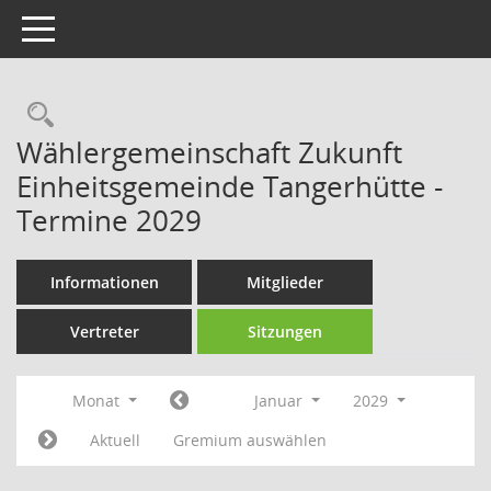
Toggle navigation
Rechercheauswahl
Wählergemeinschaft Zukunft
Einheitsgemeinde Tangerhütte -
Termine 2029
Informationen
Mitglieder
Vertreter
Sitzungen
Monat
Januar
2029
Aktuell
Gremium auswählen