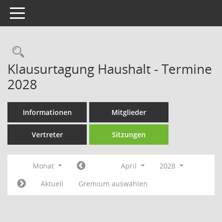
Toggle navigation
Rechercheauswahl
Klausurtagung Haushalt - Termine
2028
Informationen
Mitglieder
Vertreter
Sitzungen
Monat
April
2028
Aktuell
Gremium auswählen