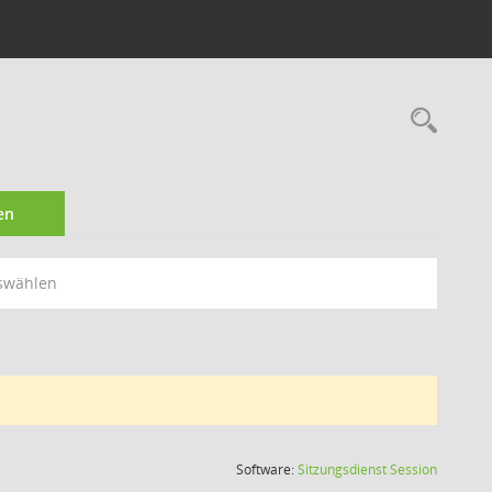
Rec
en
swählen
(Wird in
Software:
Sitzungsdienst
Session