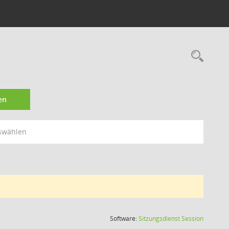
Rec
en
swählen
(Wird in
Software:
Sitzungsdienst
Session