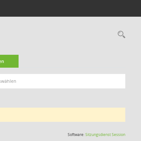
Rec
en
swählen
(Wird in
Software:
Sitzungsdienst
Session