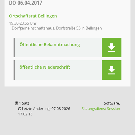
DO
06.04.2017
Ortschaftsrat Bellingen
19:30-20:55 Uhr
Dorfgemeinschaftshaus, Dorfstraße 53 in Bellingen
Öffentliche Bekanntmachung
öffentliche Niederschrift
1 Satz
Software:
(Wird in
Letzte Änderung: 07.08.2026
Sitzungsdienst
Session
17:02:15