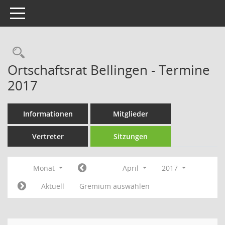
Toggle navigation
Rechercheauswahl
Ortschaftsrat Bellingen - Termine
2017
Informationen
Mitglieder
Vertreter
Sitzungen
Monat
April
2017
Aktuell
Gremium auswählen