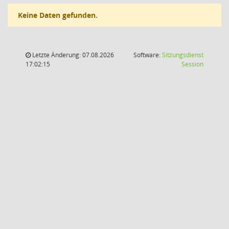
Keine Daten gefunden.
Letzte Änderung: 07.08.2026
Software:
Sitzungsdienst
(Wird in
17:02:15
Session