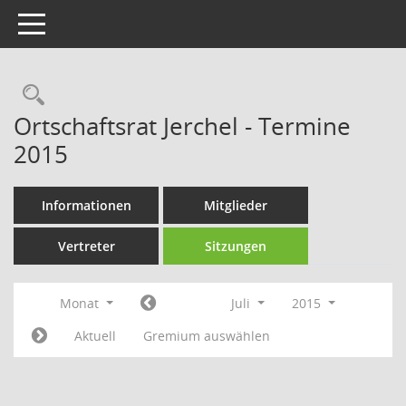
Toggle navigation
Rechercheauswahl
Ortschaftsrat Jerchel - Termine
2015
Informationen
Mitglieder
Vertreter
Sitzungen
Monat
Juli
2015
Aktuell
Gremium auswählen