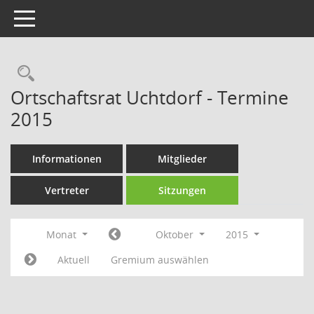
Toggle navigation
Rechercheauswahl
Ortschaftsrat Uchtdorf - Termine
2015
Informationen
Mitglieder
Vertreter
Sitzungen
Monat
Oktober
2015
Aktuell
Gremium auswählen