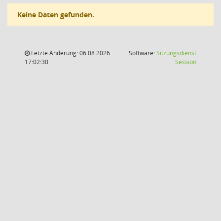
Keine Daten gefunden.
Letzte Änderung: 06.08.2026
Software:
Sitzungsdienst
(Wird in
17:02:30
Session