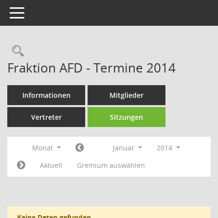
Toggle navigation
Rechercheauswahl
Fraktion AFD - Termine 2014
Informationen
Mitglieder
Vertreter
Sitzungen
Monat
Januar
2014
Aktuell
Gremium auswählen
Keine Daten gefunden.