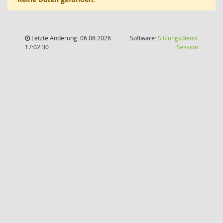
Letzte Änderung: 06.08.2026
Software:
Sitzungsdienst
(Wird in
17:02:30
Session