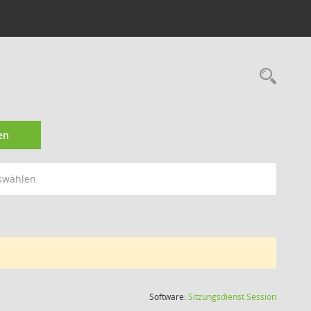
Rec
en
swählen
(Wird in
Software:
Sitzungsdienst
Session