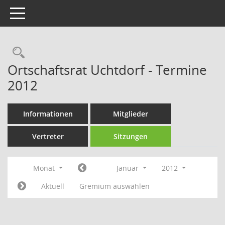
Toggle navigation
Rechercheauswahl
Ortschaftsrat Uchtdorf - Termine
2012
Informationen
Mitglieder
Vertreter
Sitzungen
Monat
Januar
2012
Aktuell
Gremium auswählen