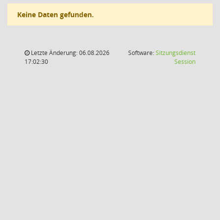
Keine Daten gefunden.
Letzte Änderung: 06.08.2026
Software:
Sitzungsdienst
(Wird in
17:02:30
Session