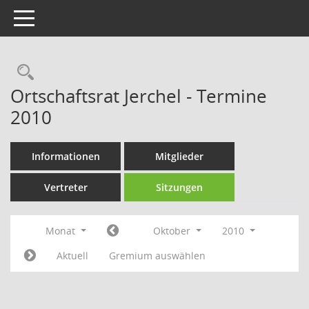
Toggle navigation
Rechercheauswahl
Ortschaftsrat Jerchel - Termine
2010
Informationen
Mitglieder
Vertreter
Sitzungen
Monat
Oktober
2010
Aktuell
Gremium auswählen