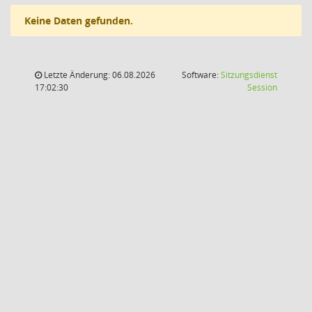
Keine Daten gefunden.
Letzte Änderung: 06.08.2026
Software:
Sitzungsdienst
(Wird in
17:02:30
Session