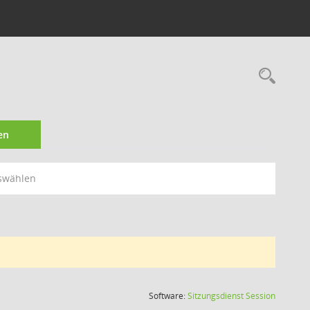
Rec
en
swählen
(Wird in
Software:
Sitzungsdienst
Session