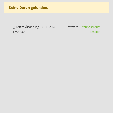
Keine Daten gefunden.
Letzte Änderung: 06.08.2026
Software:
Sitzungsdienst
(Wird in
17:02:30
Session