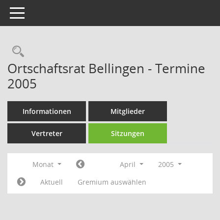
Toggle navigation
Rechercheauswahl
Ortschaftsrat Bellingen - Termine
2005
Informationen
Mitglieder
Vertreter
Sitzungen
Monat
April
2005
Aktuell
Gremium auswählen