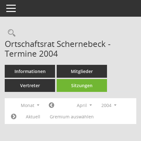
Toggle navigation
Rechercheauswahl
Ortschaftsrat Schernebeck -
Termine 2004
Informationen
Mitglieder
Vertreter
Sitzungen
Monat
April
2004
Aktuell
Gremium auswählen