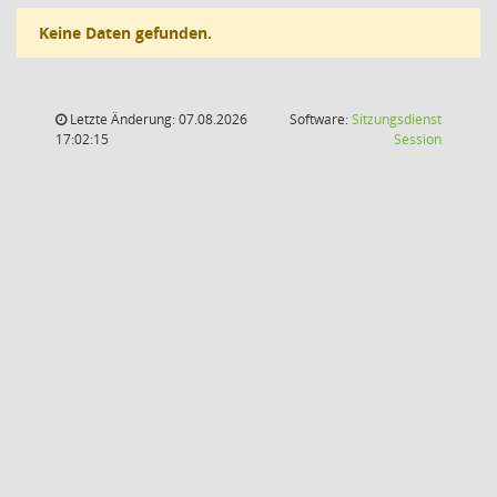
Keine Daten gefunden.
Letzte Änderung: 07.08.2026
Software:
Sitzungsdienst
(Wird in
17:02:15
Session