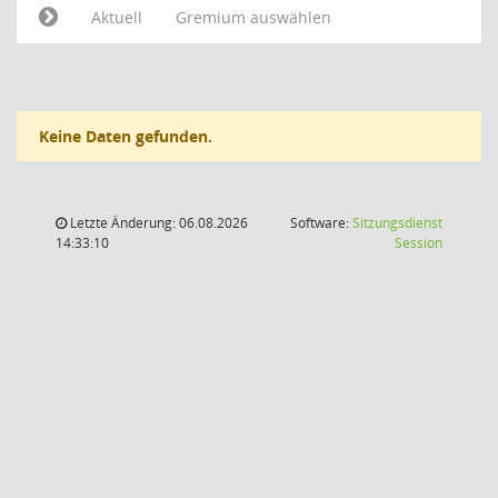
Aktuell
Gremium auswählen
Keine Daten gefunden.
Letzte Änderung: 06.08.2026
Software:
Sitzungsdienst
(Wird in
14:33:10
Session