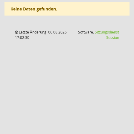
Keine Daten gefunden.
Letzte Änderung: 06.08.2026
Software:
Sitzungsdienst
(Wird in
17:02:30
Session