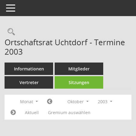
Toggle navigation
Rechercheauswahl
Ortschaftsrat Uchtdorf - Termine
2003
Informationen
Mitglieder
Vertreter
Sitzungen
Monat
Oktober
2003
Aktuell
Gremium auswählen