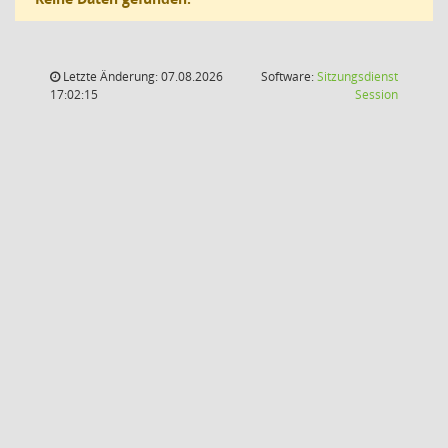
Letzte Änderung: 07.08.2026
Software:
Sitzungsdienst
(Wird in
17:02:15
Session