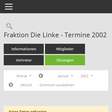
Toggle navigation
Rechercheauswahl
Fraktion Die Linke - Termine 2002
Informationen
Mitglieder
Vertreter
Sitzungen
Monat
Januar
2002
Aktuell
Gremium auswählen
Keine Daten gefunden.