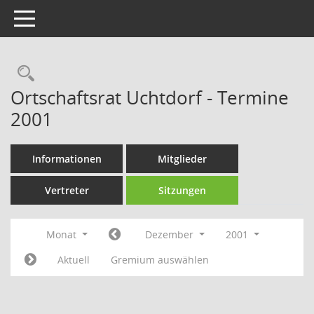
Toggle navigation
Rechercheauswahl
Ortschaftsrat Uchtdorf - Termine
2001
Informationen
Mitglieder
Vertreter
Sitzungen
Monat
Dezember
2001
Aktuell
Gremium auswählen