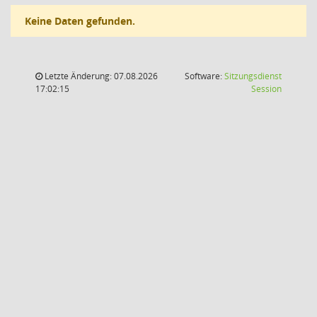
Keine Daten gefunden.
Letzte Änderung: 07.08.2026
Software:
Sitzungsdienst
(Wird in
17:02:15
Session