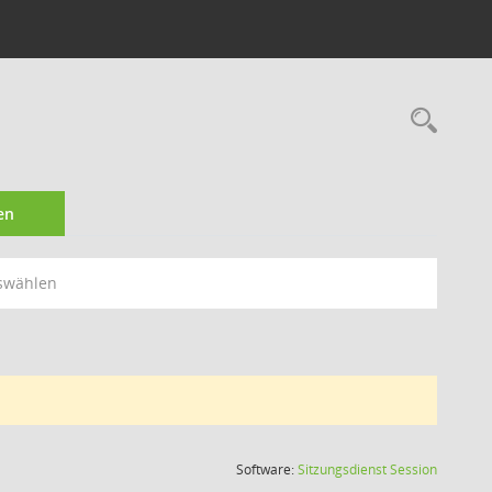
Rec
en
swählen
(Wird in
Software:
Sitzungsdienst
Session