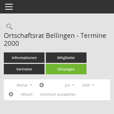
Toggle navigation
Rechercheauswahl
Ortschaftsrat Bellingen - Termine
2000
Informationen
Mitglieder
Vertreter
Sitzungen
Monat
Juli
2000
Aktuell
Gremium auswählen