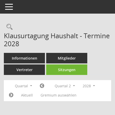
Toggle navigation
Rechercheauswahl
Klausurtagung Haushalt - Termine
2028
Informationen
Mitglieder
Vertreter
Sitzungen
Quartal
Quartal 2
2028
Aktuell
Gremium auswählen