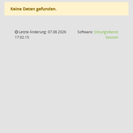
Keine Daten gefunden.
Letzte Änderung: 07.08.2026
Software:
Sitzungsdienst
(Wird in
17:02:15
Session