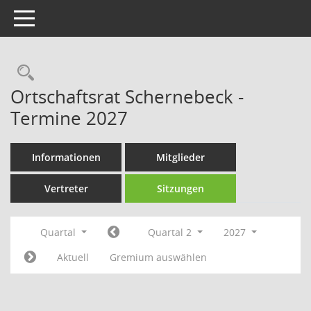
Toggle navigation
Rechercheauswahl
Ortschaftsrat Schernebeck -
Termine 2027
Informationen
Mitglieder
Vertreter
Sitzungen
Quartal
Quartal 2
2027
Aktuell
Gremium auswählen