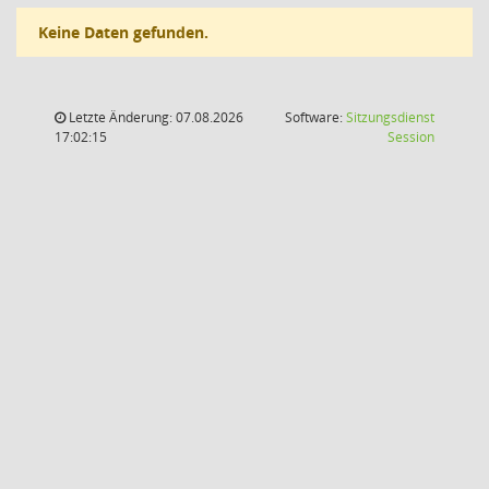
Keine Daten gefunden.
Letzte Änderung: 07.08.2026
Software:
Sitzungsdienst
(Wird in
17:02:15
Session