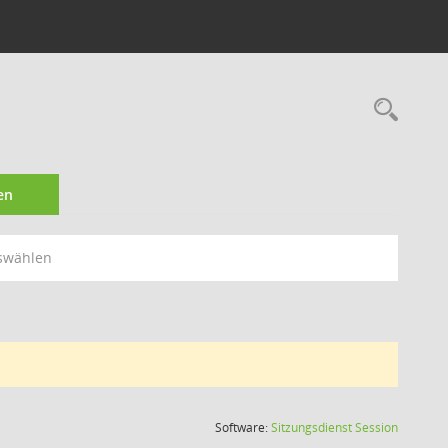
Rec
en
swählen
(Wird in
Software:
Sitzungsdienst
Session