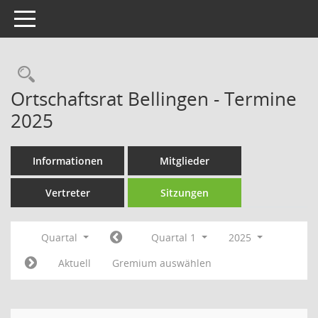
Toggle navigation
Rechercheauswahl
Ortschaftsrat Bellingen - Termine
2025
Informationen
Mitglieder
Vertreter
Sitzungen
Quartal
Quartal 1
2025
Aktuell
Gremium auswählen