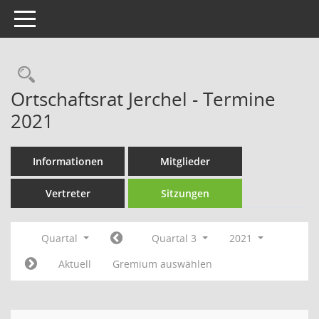
Toggle navigation
Rechercheauswahl
Ortschaftsrat Jerchel - Termine
2021
Informationen
Mitglieder
Vertreter
Sitzungen
Quartal
Quartal 3
2021
Aktuell
Gremium auswählen