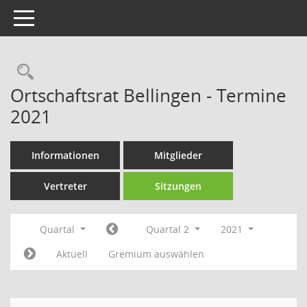
Toggle navigation
Rechercheauswahl
Ortschaftsrat Bellingen - Termine
2021
Informationen
Mitglieder
Vertreter
Sitzungen
Quartal
Quartal 2
2021
Aktuell
Gremium auswählen