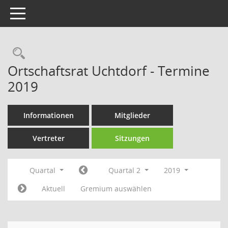
Toggle navigation
Rechercheauswahl
Ortschaftsrat Uchtdorf - Termine
2019
Informationen
Mitglieder
Vertreter
Sitzungen
Quartal
Quartal 2
2019
Aktuell
Gremium auswählen