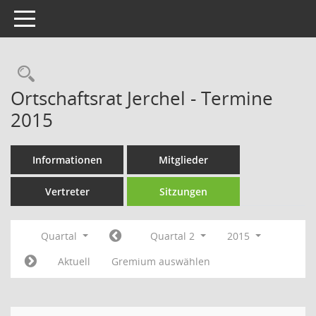
Toggle navigation
Rechercheauswahl
Ortschaftsrat Jerchel - Termine
2015
Informationen
Mitglieder
Vertreter
Sitzungen
Quartal
Quartal 2
2015
Aktuell
Gremium auswählen