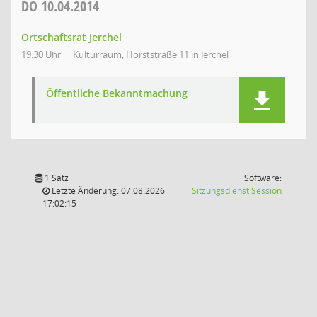
DO
10.04.2014
Ortschaftsrat Jerchel
19:30 Uhr
Kulturraum, Horststraße 11 in Jerchel
Öffentliche Bekanntmachung
1 Satz
Software:
(Wird in
Letzte Änderung: 07.08.2026
Sitzungsdienst
Session
17:02:15