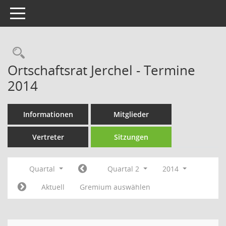
Toggle navigation
Rechercheauswahl
Ortschaftsrat Jerchel - Termine
2014
Informationen
Mitglieder
Vertreter
Sitzungen
Quartal
Quartal 2
2014
Aktuell
Gremium auswählen