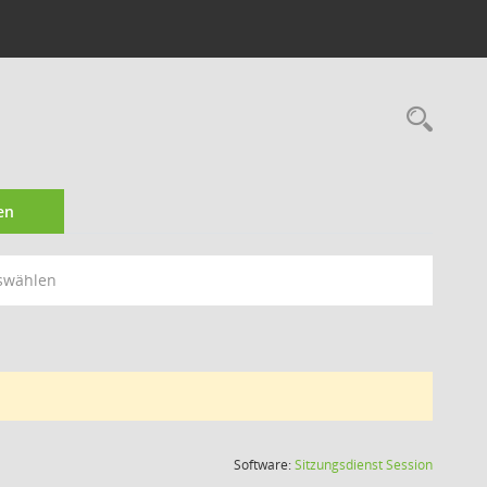
Rec
en
swählen
(Wird in
Software:
Sitzungsdienst
Session