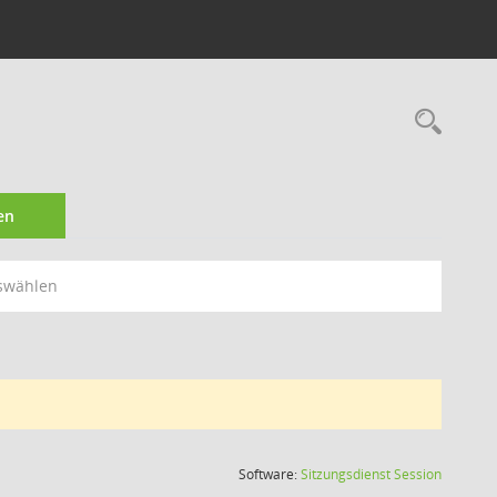
Rec
en
swählen
(Wird in
Software:
Sitzungsdienst
Session