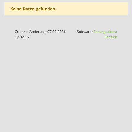
Keine Daten gefunden.
Letzte Änderung: 07.08.2026
Software:
Sitzungsdienst
(Wird in
17:02:15
Session