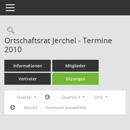
Toggle navigation
Rechercheauswahl
Ortschaftsrat Jerchel - Termine
2010
Informationen
Mitglieder
Vertreter
Sitzungen
Quartal
Quartal 4
2010
Aktuell
Gremium auswählen