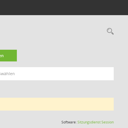
Rec
en
swählen
(Wird in
Software:
Sitzungsdienst
Session