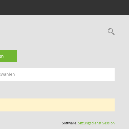
Rec
en
swählen
(Wird in
Software:
Sitzungsdienst
Session