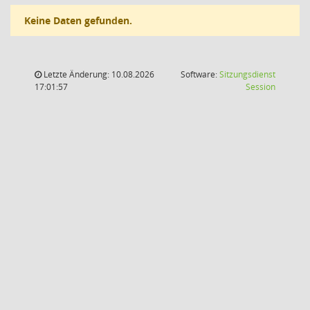
Keine Daten gefunden.
Letzte Änderung: 10.08.2026
Software:
Sitzungsdienst
(Wird in
17:01:57
Session