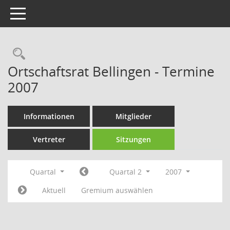
Toggle navigation
Rechercheauswahl
Ortschaftsrat Bellingen - Termine
2007
Informationen
Mitglieder
Vertreter
Sitzungen
Quartal
Quartal 2
2007
Aktuell
Gremium auswählen